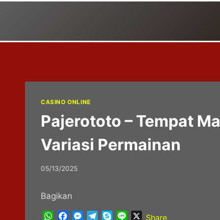
Skip
to
content
CASINO ONLINE
Pajerototo – Tempat Ma
Variasi Permainan
05/13/2025
Bagikan
W
F
M
T
S
L
X
Share