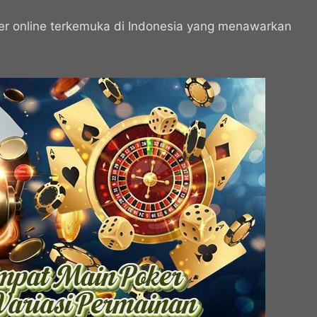
oker online terkemuka di Indonesia yang menawarkan