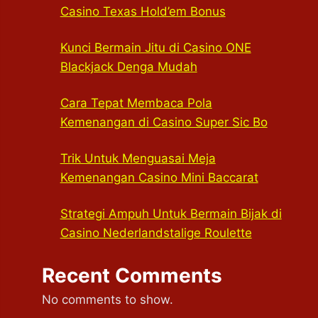
Casino Texas Hold’em Bonus
Kunci Bermain Jitu di Casino ONE
Blackjack Denga Mudah
Cara Tepat Membaca Pola
Kemenangan di Casino Super Sic Bo
Trik Untuk Menguasai Meja
Kemenangan Casino Mini Baccarat
Strategi Ampuh Untuk Bermain Bijak di
Casino Nederlandstalige Roulette
Recent Comments
No comments to show.