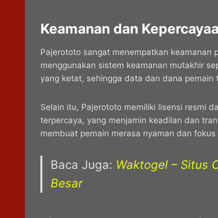
Keamanan dan Kepercayaa
Pajerototo sangat menempatkan keamanan pem
menggunakan sistem keamanan mutakhir sepert
yang ketat, sehingga data dan dana pemain t
Selain itu, Pajerototo memiliki lisensi resm
terpercaya, yang menjamin keadilan dan tran
membuat pemain merasa nyaman dan fokus d
Baca Juga:
Waktogel – Situs 
Besar