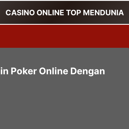
CASINO ONLINE TOP MENDUNIA
in Poker Online Dengan