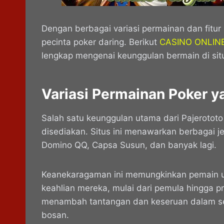
Dengan berbagai variasi permainan dan fitur 
pecinta poker daring. Berikut
CASINO ONLIN
lengkap mengenai keunggulan bermain di situ
Variasi Permainan Poker y
Salah satu keunggulan utama dari Pajeroto
disediakan. Situs ini menawarkan berbagai j
Domino QQ, Capsa Susun, dan banyak lagi.
Keanekaragaman ini memungkinkan pemain un
keahlian mereka, mulai dari pemula hingga pro
menambah tantangan dan keseruan dalam set
bosan.