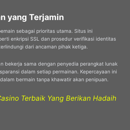
n yang Terjamin
ain sebagai prioritas utama. Situs ini
i enkripsi SSL dan prosedur verifikasi identitas
erlindungi dari ancaman pihak ketiga.
i dan bekerja sama dengan penyedia perangkat lunak
sparansi dalam setiap permainan. Kepercayaan ini
alam bermain tanpa khawatir akan penipuan.
Casino Terbaik Yang Berikan Hadaih