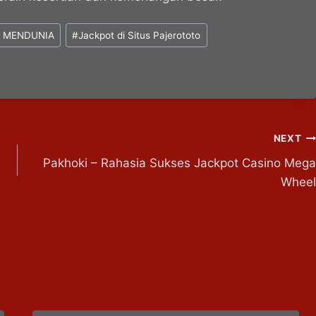
P MENDUNIA
#
Jackpot di Situs Pajerototo
NEXT
Pakhoki – Rahasia Sukses Jackpot Casino Mega
Wheel