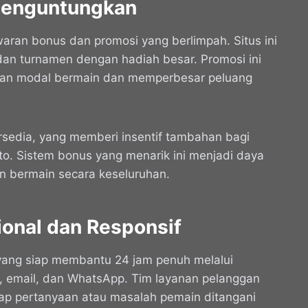
 Menguntungkan
waran bonus dan promosi yang berlimpah. Situs ini
dan turnamen dengan hadiah besar. Promosi ini
an modal bermain dan memperbesar peluang
 tersedia, yang memberi insentif tambahan bagi
oto. Sistem bonus yang menarik ini menjadi daya
an bermain secara keseluruhan.
ional dan Responsif
yang siap membantu 24 jam penuh melalui
at, email, dan WhatsApp. Tim layanan pelanggan
ap pertanyaan atau masalah pemain ditangani