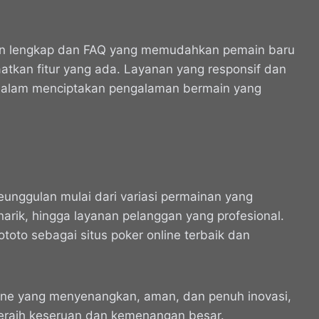
duan lengkap dan FAQ yang memudahkan pemain baru
kan fitur yang ada. Layanan yang responsif dan
ng dalam menciptakan pengalaman bermain yang
unggulan mulai dari variasi permainan yang
arik, hingga layanan pelanggan yang profesional.
toto sebagai situs poker online terbaik dan
line yang menyenangkan, aman, dan penuh inovasi,
 meraih keseruan dan kemenangan besar.