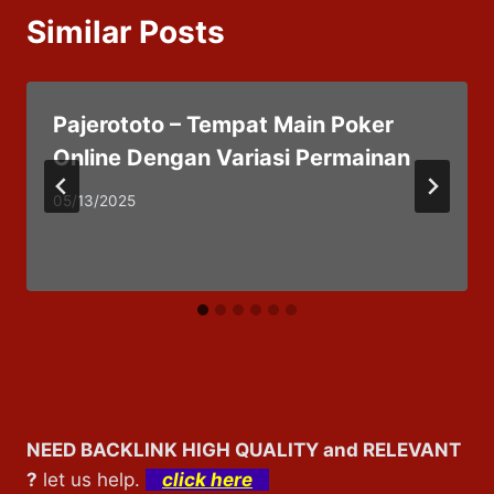
Similar Posts
Pajerototo – Tempat Main Poker
Online Dengan Variasi Permainan
05/13/2025
NEED BACKLINK HIGH QUALITY and RELEVANT
?
let us help.
click here