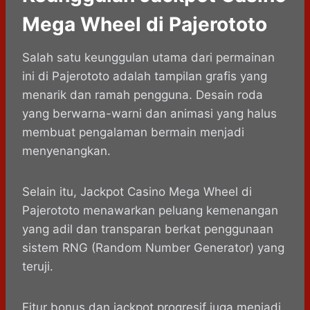
Mega Wheel di Pajerototo
Salah satu keunggulan utama dari permainan
ini di Pajerototo adalah tampilan grafis yang
menarik dan ramah pengguna. Desain roda
yang berwarna-warni dan animasi yang halus
membuat pengalaman bermain menjadi
menyenangkan.
Selain itu, Jackpot Casino Mega Wheel di
Pajerototo menawarkan peluang kemenangan
yang adil dan transparan berkat penggunaan
sistem RNG (Random Number Generator) yang
teruji.
Fitur bonus dan jackpot progresif juga menjadi