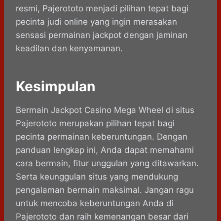
resmi, Pajerototo menjadi pilihan tepat bagi
pecinta judi online yang ingin merasakan
sensasi permainan jackpot dengan jaminan
keadilan dan kenyamanan.
Kesimpulan
Bermain Jackpot Casino Mega Wheel di situs
Pajerototo merupakan pilihan tepat bagi
pecinta permainan keberuntungan. Dengan
panduan lengkap ini, Anda dapat memahami
cara bermain, fitur unggulan yang ditawarkan.
Serta keunggulan situs yang mendukung
pengalaman bermain maksimal. Jangan ragu
untuk mencoba keberuntungan Anda di
Pajerototo dan raih kemenangan besar dari