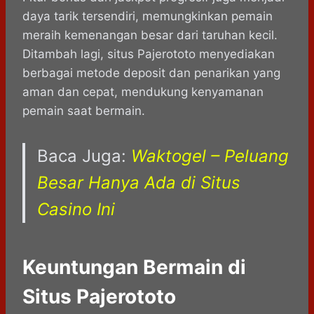
daya tarik tersendiri, memungkinkan pemain
meraih kemenangan besar dari taruhan kecil.
Ditambah lagi, situs Pajerototo menyediakan
berbagai metode deposit dan penarikan yang
aman dan cepat, mendukung kenyamanan
pemain saat bermain.
Baca Juga:
Waktogel – Peluang
Besar Hanya Ada di Situs
Casino Ini
Keuntungan Bermain di
Situs Pajerototo