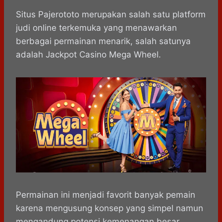
h
a
e
e
k
i
a
c
s
l
y
n
Situs Pajerototo merupakan salah satu platform
t
e
s
e
p
e
judi online terkemuka yang menawarkan
s
b
e
g
e
berbagai permainan menarik, salah satunya
A
o
n
r
adalah Jackpot Casino Mega Wheel.
p
o
g
a
p
k
e
m
r
Permainan ini menjadi favorit banyak pemain
karena mengusung konsep yang simpel namun
mengandung potensi kemenangan besar.