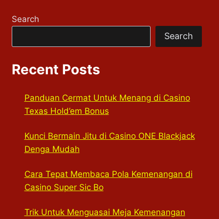
Search
Search
Recent Posts
Panduan Cermat Untuk Menang di Casino
Texas Hold’em Bonus
Kunci Bermain Jitu di Casino ONE Blackjack
Denga Mudah
Cara Tepat Membaca Pola Kemenangan di
Casino Super Sic Bo
Trik Untuk Menguasai Meja Kemenangan