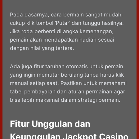
Pada dasarnya, cara bermain sangat mudah;
cukup klik tombol ‘Putar’ dan tunggu hasilnya.
Jika roda berhenti di angka kemenangan,
pemain akan mendapatkan hadiah sesuai
dengan nilai yang tertera.
Ada juga fitur taruhan otomatis untuk pemain
yang ingin memutar berulang tanpa harus klik
manual setiap saat. Pastikan untuk memahami
tabel pembayaran dan aturan permainan agar
bisa lebih maksimal dalam strategi bermain.
Fitur Unggulan dan
Keunggulan Jackpot Casino