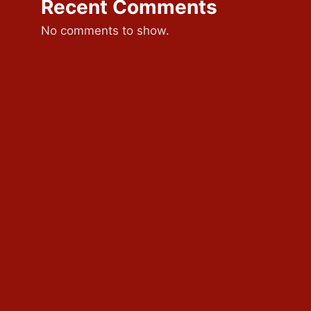
Recent Comments
No comments to show.