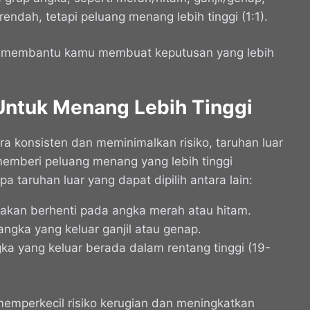
endah, tetapi peluang menang lebih tinggi (1:1).
 membantu kamu membuat keputusan yang lebih
Untuk Menang Lebih Tinggi
a konsisten dan meminimalkan risiko, taruhan luar
 memberi peluang menang yang lebih tinggi
 taruhan luar yang dapat dipilih antara lain:
akan berhenti pada angka merah atau hitam.
ngka yang keluar ganjil atau genap.
a yang keluar berada dalam rentang tinggi (19-
memperkecil risiko kerugian dan meningkatkan