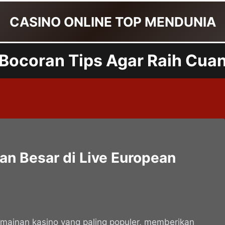
CASINO ONLINE TOP MENDUNIA
Bocoran Tips Agar Raih Cua
an Besar di Live European
rmainan kasino yang paling populer, memberikan