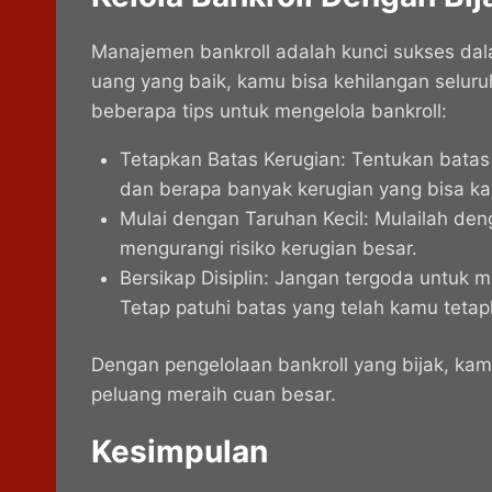
Manajemen bankroll adalah kunci sukses dal
uang yang baik, kamu bisa kehilangan selur
beberapa tips untuk mengelola bankroll:
Tetapkan Batas Kerugian: Tentukan bata
dan berapa banyak kerugian yang bisa ka
Mulai dengan Taruhan Kecil: Mulailah den
mengurangi risiko kerugian besar.
Bersikap Disiplin: Jangan tergoda untuk m
Tetap patuhi batas yang telah kamu tetap
Dengan pengelolaan bankroll yang bijak, ka
peluang meraih cuan besar.
Kesimpulan