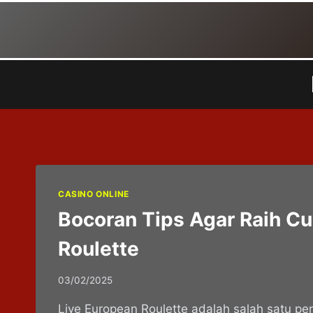
Skip
to
content
CASINO ONLINE
Bocoran Tips Agar Raih Cu
Roulette
03/02/2025
Live European Roulette adalah salah satu pe