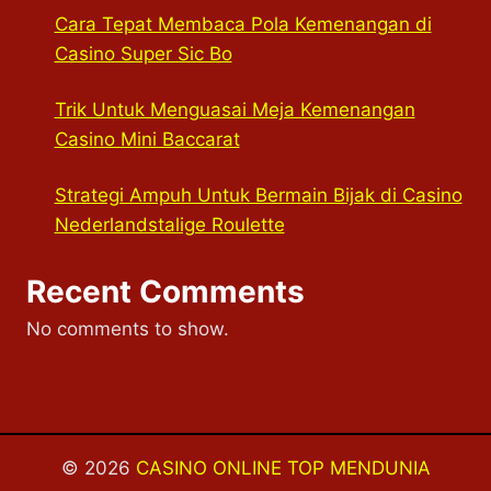
Cara Tepat Membaca Pola Kemenangan di
Casino Super Sic Bo
Trik Untuk Menguasai Meja Kemenangan
Casino Mini Baccarat
Strategi Ampuh Untuk Bermain Bijak di Casino
Nederlandstalige Roulette
Recent Comments
No comments to show.
© 2026
CASINO ONLINE TOP MENDUNIA