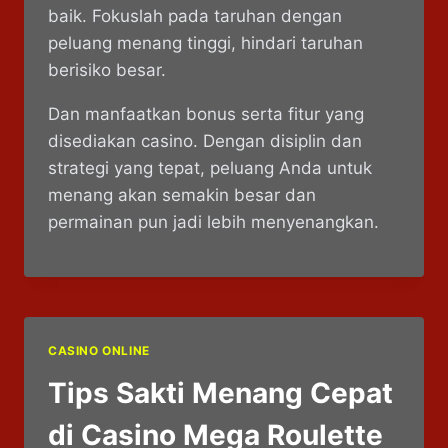
baik. Fokuslah pada taruhan dengan
peluang menang tinggi, hindari taruhan
berisiko besar.
Dan manfaatkan bonus serta fitur yang
disediakan casino. Dengan disiplin dan
strategi yang tepat, peluang Anda untuk
menang akan semakin besar dan
permainan pun jadi lebih menyenangkan.
CASINO ONLINE
Tips Sakti Menang Cepat
di Casino Mega Roulette