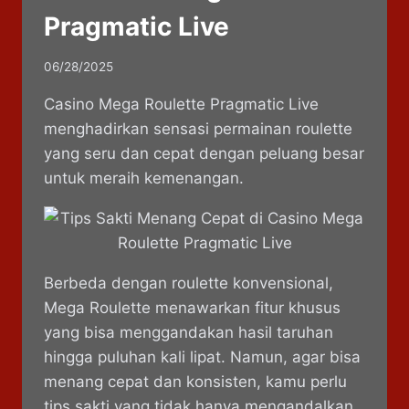
Pragmatic Live
06/28/2025
Casino Mega Roulette Pragmatic Live
menghadirkan sensasi permainan roulette
yang seru dan cepat dengan peluang besar
untuk meraih kemenangan.
Berbeda dengan roulette konvensional,
Mega Roulette menawarkan fitur khusus
yang bisa menggandakan hasil taruhan
hingga puluhan kali lipat. Namun, agar bisa
menang cepat dan konsisten, kamu perlu
tips sakti yang tidak hanya mengandalkan