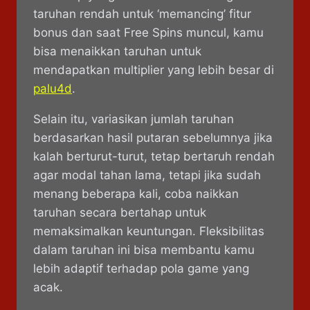
taruhan rendah untuk ‘memancing’ fitur
bonus dan saat Free Spins muncul, kamu
bisa menaikkan taruhan untuk
mendapatkan multiplier yang lebih besar
di
palu4d
.
Selain itu, variasikan jumlah taruhan
berdasarkan hasil putaran sebelumnya jika
kalah berturut-turut, tetap bertaruh rendah
agar modal tahan lama, tetapi jika sudah
menang beberapa kali, coba naikkan
taruhan secara bertahap untuk
memaksimalkan keuntungan. Fleksibilitas
dalam taruhan ini bisa membantu kamu
lebih adaptif terhadap pola game yang
acak.