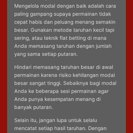
Mengelola modal dengan baik adalah cara
paling gampang supaya permainan tidak
cepat habis dan peluang menang semakin
besar. Gunakan metode taruhan kecil tapi
sering, atau teknik flat betting di mana
Anda memasang taruhan dengan jumlah
yang sama setiap putaran.
Hindari memasang taruhan besar di awal
permainan karena risiko kehilangan modal
besar sangat tinggi. Sebaiknya bagi modal
Anda ke beberapa sesi permainan agar
Anda punya kesempatan menang di
banyak putaran.
Selain itu, jangan lupa untuk selalu
mencatat setiap hasil taruhan. Dengan