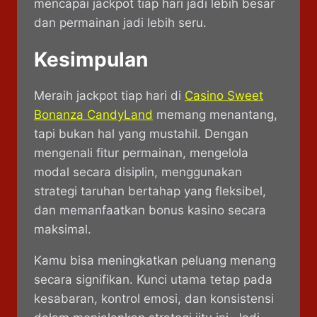
mencapai jackpot tiap hari jadi lebih besar
dan permainan jadi lebih seru.
Kesimpulan
Meraih jackpot tiap hari di
Casino Sweet
Bonanza CandyLand
memang menantang,
tapi bukan hal yang mustahil. Dengan
mengenali fitur permainan, mengelola
modal secara disiplin, menggunakan
strategi taruhan bertahap yang fleksibel,
dan memanfaatkan bonus kasino secara
maksimal.
Kamu bisa meningkatkan peluang menang
secara signifikan. Kunci utama tetap pada
kesabaran, kontrol emosi, dan konsistensi