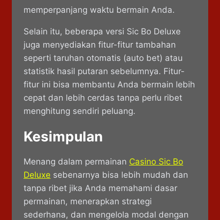
memperpanjang waktu bermain Anda.
Selain itu, beberapa versi Sic Bo Deluxe
juga menyediakan fitur-fitur tambahan
seperti taruhan otomatis (auto bet) atau
statistik hasil putaran sebelumnya. Fitur-
fitur ini bisa membantu Anda bermain lebih
cepat dan lebih cerdas tanpa perlu ribet
menghitung sendiri peluang.
Kesimpulan
Menang dalam permainan
Casino Sic Bo
Deluxe
sebenarnya bisa lebih mudah dan
tanpa ribet jika Anda memahami dasar
permainan, menerapkan strategi
sederhana, dan mengelola modal dengan