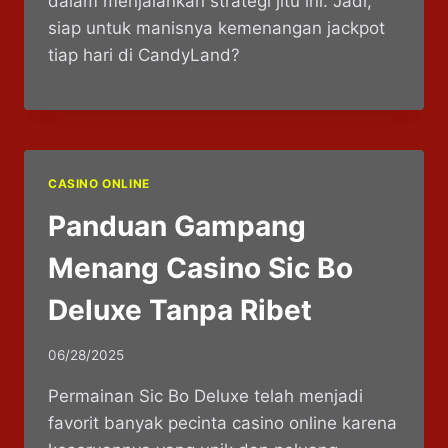
dalam menjalankan strategi jitu ini. Jadi,
siap untuk manisnya kemenangan jackpot
tiap hari di CandyLand?
CASINO ONLINE
Panduan Gampang
Menang Casino Sic Bo
Deluxe Tanpa Ribet
06/28/2025
Permainan Sic Bo Deluxe telah menjadi
favorit banyak pecinta casino online karena