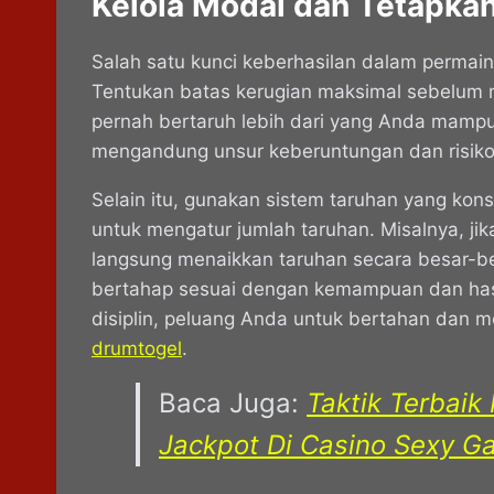
Kelola Modal dan Tetapkan
Salah satu kunci keberhasilan dalam permai
Tentukan batas kerugian maksimal sebelum m
pernah bertaruh lebih dari yang Anda mampu
mengandung unsur keberuntungan dan risiko
Selain itu, gunakan sistem taruhan yang kons
untuk mengatur jumlah taruhan. Misalnya, ji
langsung menaikkan taruhan secara besar-be
bertahap sesuai dengan kemampuan dan has
disiplin, peluang Anda untuk bertahan dan 
drumtogel
.
Baca Juga:
Taktik Terbai
Jackpot Di Casino Sexy G