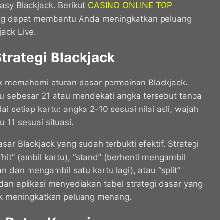
Easy Blackjack. Berikut
CASINO ONLINE TOP
yang dapat membantu Anda meningkatkan peluang
ack Live.
trategi Blackjack
k memahami aturan dasar permainan Blackjack.
u sebesar 21 atau mendekati angka tersebut tanpa
ai setiap kartu: angka 2-10 sesuai nilai asli, wajah
au 11 sesuai situasi.
ar Blackjack yang sudah terbukti efektif. Strategi
hit” (ambil kartu), “stand” (berhenti mengambil
 dan mengambil satu kartu lagi), atau “split”
an aplikasi menyediakan tabel strategi dasar yang
uk meningkatkan peluang menang.