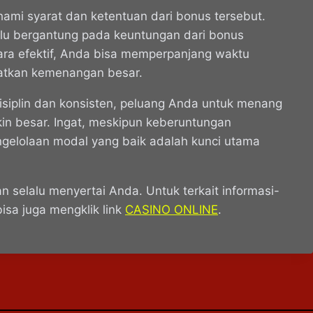
i syarat dan ketentuan dari bonus tersebut.
alu bergantung pada keuntungan dari bonus
ra efektif, Anda bisa memperpanjang waktu
atkan kemenangan besar.
disiplin dan konsisten, peluang Anda untuk menang
in besar. Ingat, meskipun keberuntungan
gelolaan modal yang baik adalah kunci utama
selalu menyertai Anda. Untuk terkait informasi-
isa juga mengklik link
CASINO ONLINE
.