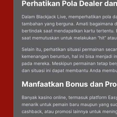
Perhatikan Pola Dealer da
Dalam Blackjack Live, memperhatikan pola da
tambahan yang berguna. Amati bagaimana 
bertindak saat mendapatkan kartu tertentu. 
saat memutuskan untuk melakukan “hit” atau 
Selain itu, perhatikan situasi permainan sec
kemenangan beruntun, hal ini bisa menjadi 
pada mereka. Meskipun permainan tetap be
dan situasi ini dapat membantu Anda membua
Manfaatkan Bonus dan Pro
Banyak kasino online, termasuk platform Ea
menarik untuk pemain baru maupun yang su
cashback, atau promosi lainnya untuk meni