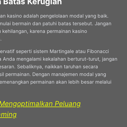
 Batas Kerugian
nan kasino adalah pengelolaan modal yang baik.
ulai bermain dan patuhi batas tersebut. Jangan
 kehilangan, karena permainan kasino
.
ervatif seperti sistem Martingale atau Fibonacci
ka Anda mengalami kekalahan berturut-turut, jangan
saran. Sebaliknya, naikkan taruhan secara
il permainan. Dengan manajemen modal yang
memenangkan permainan akan lebih besar melalui
k Mengoptimalkan Peluang
aming