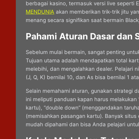
berbagai kasino, termasuk versi live seperti 
MENDUNIA
akan memberikan trik-trik jitu 
menang secara signifikan saat bermain Blackj
Pahami Aturan Dasar dan S
Sebelum mulai bermain, sangat penting untu
Tujuan utama adalah mendapatkan total kart
melebihi, dan mengalahkan dealer. Pelajari nil
(J, Q, K) bernilai 10, dan As bisa bernilai 1 at
Selain memahami aturan, gunakan strategi das
ini meliputi panduan kapan harus melakukan “
kartu), “double down” (menggandakan taruhan
(memisahkan pasangan kartu). Banyak situs d
mudah dipahami dan bisa Anda pelajari unt