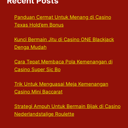
Recent Posts
Panduan Cermat Untuk Menang di Casino
Texas Hold’em Bonus
Kunci Bermain Jitu di Casino ONE Blackjack
Denga Mudah
Cara Tepat Membaca Pola Kemenangan di
Casino Super Sic Bo
Trik Untuk Menguasai Meja Kemenangan
Casino Mini Baccarat
Strategi Ampuh Untuk Bermain Bijak di Casino
Nederlandstalige Roulette