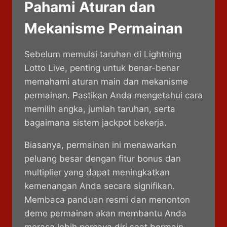
Pahami Aturan dan
Mekanisme Permainan
Sebelum memulai taruhan di Lightning
Lotto Live, penting untuk benar-benar
memahami aturan main dan mekanisme
permainan. Pastikan Anda mengetahui cara
memilih angka, jumlah taruhan, serta
bagaimana sistem jackpot bekerja.
Biasanya, permainan ini menawarkan
peluang besar dengan fitur bonus dan
multiplier yang dapat meningkatkan
kemenangan Anda secara signifikan.
Membaca panduan resmi dan menonton
demo permainan akan membantu Anda