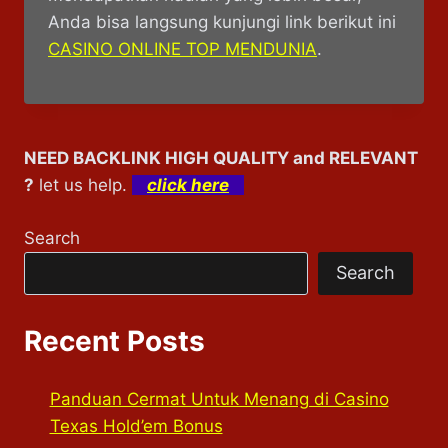
Anda bisa langsung kunjungi link berikut ini
CASINO ONLINE TOP MENDUNIA
.
NEED BACKLINK HIGH QUALITY and RELEVANT
?
let us help.
click here
Search
Search
Recent Posts
Panduan Cermat Untuk Menang di Casino
Texas Hold’em Bonus