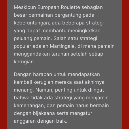
Meskipun European Roulette sebagian
besar permainan bergantung pada
keberuntungan, ada beberapa strategi
yang dapat membantu meningkatkan
peluang pemain. Salah satu strategi
populer adalah Martingale, di mana pemain
menggandakan taruhan setelah setiap
kerugian.
Dengan harapan untuk mendapatkan
kembali kerugian mereka saat akhirnya
menang. Namun, penting untuk diingat
bahwa tidak ada strategi yang menjamin
kemenangan, dan pemain harus bermain
dengan bijaksana serta mengatur
anggaran dengan baik.