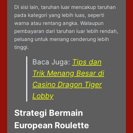
Di sisi lain, taruhan luar mencakup taruhan
pada kategori yang lebih luas, seperti
warna atau rentang angka. Walaupun
pembayaran dari taruhan luar lebih rendah,
peluang untuk menang cenderung lebih
tinggi.
Baca Juga:
Tips dan
Trik Menang Besar di
Casino Dragon Tiger
Lobby
Strategi Bermain
European Roulette