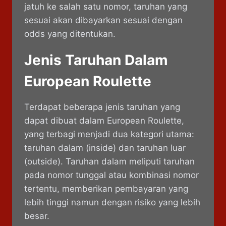
jatuh ke salah satu nomor, taruhan yang
sesuai akan dibayarkan sesuai dengan
odds yang ditentukan.
Jenis Taruhan Dalam
European Roulette
Terdapat beberapa jenis taruhan yang
dapat dibuat dalam European Roulette,
yang terbagi menjadi dua kategori utama:
taruhan dalam (inside) dan taruhan luar
(outside). Taruhan dalam meliputi taruhan
pada nomor tunggal atau kombinasi nomor
tertentu, memberikan pembayaran yang
lebih tinggi namun dengan risiko yang lebih
besar.