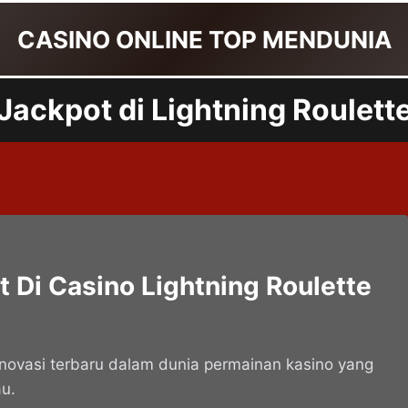
CASINO ONLINE TOP MENDUNIA
Jackpot di Lightning Roulett
Di Casino Lightning Roulette
 inovasi terbaru dalam dunia permainan kasino yang
u.