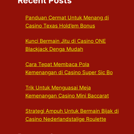
Recent Posts
Panduan Cermat Untuk Menang di
Casino Texas Hold’em Bonus
Kunci Bermain Jitu di Casino ONE
Blackjack Denga Mudah
Cara Tepat Membaca Pola
Kemenangan di Casino Super Sic Bo
Trik Untuk Menguasai Meja
Kemenangan Casino Mini Baccarat
Strategi Ampuh Untuk Bermain Bijak di
Casino Nederlandstalige Roulette