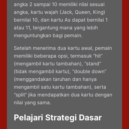
angka 2 sampai 10 memiliki nilai sesuai
angka, kartu wajah (Jack, Queen, King)
bernilai 10, dan kartu As dapat bernilai 1
atau 11, tergantung mana yang lebih
menguntungkan bagi pemain.
Setelah menerima dua kartu awal, pemain
memiliki beberapa opsi, termasuk “hit”
(mengambil kartu tambahan), “stand”
(tidak mengambil kartu), “double down”
(menggandakan taruhan dan hanya
mengambil satu kartu tambahan), serta
“split” jika mendapatkan dua kartu dengan
nilai yang sama.
Pelajari Strategi Dasar