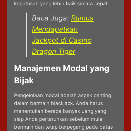
keputusan yang lebih baik secara cepat.
Baca Juga:
Rumus
Mendapatkan
Jackpot di Casino
Dragon Tiger
Manajemen Modal yang
Bijak
Pengelolaan modal adalah aspek penting
dalam bermain blackjack. Anda harus
menentukan berapa banyak uang yang
siap Anda pertaruhkan sebelum mulai
bermain dan tetap berpegang pada batas