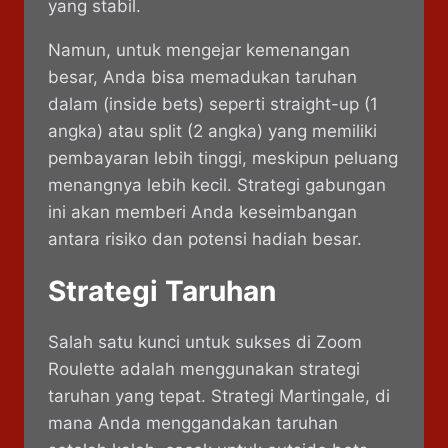
yang stabil.
Namun, untuk mengejar kemenangan
besar, Anda bisa memadukan taruhan
dalam (inside bets) seperti straight-up (1
angka) atau split (2 angka) yang memiliki
pembayaran lebih tinggi, meskipun peluang
menangnya lebih kecil. Strategi gabungan
ini akan memberi Anda keseimbangan
antara risiko dan potensi hadiah besar.
Strategi Taruhan
Salah satu kunci untuk sukses di Zoom
Roulette adalah menggunakan strategi
taruhan yang tepat. Strategi Martingale, di
mana Anda menggandakan taruhan