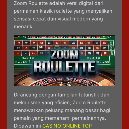
Zoom Roulette adalah versi digital dari
permainan klasik roulette yang menyajikan
sensasi cepat dan visual modern yang
menarik.
Dirancang dengan tampilan futuristik dan
mekanisme yang efisien, Zoom Roulette
menawarkan peluang menang besar bagi
pemain yang memahami permainannya.
Dibawah ini
CASINO ONLINE TOP