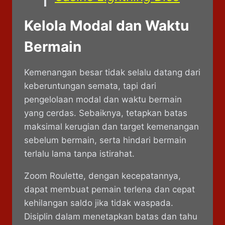
Kelola Modal dan Waktu
Bermain
Kemenangan besar tidak selalu datang dari
keberuntungan semata, tapi dari
pengelolaan modal dan waktu bermain
yang cerdas. Sebaiknya, tetapkan batas
maksimal kerugian dan target kemenangan
sebelum bermain, serta hindari bermain
terlalu lama tanpa istirahat.
Zoom Roulette, dengan kecepatannya,
dapat membuat pemain terlena dan cepat
kehilangan saldo jika tidak waspada.
Disiplin dalam menetapkan batas dan tahu