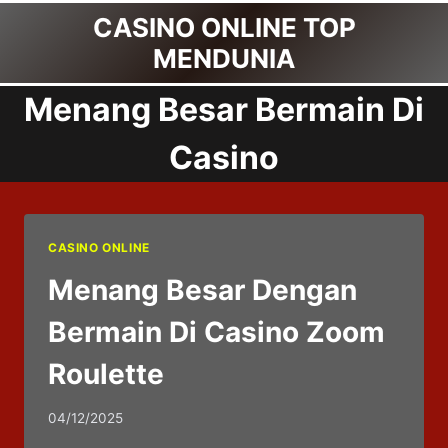
Skip
CASINO ONLINE TOP
to
MENDUNIA
content
Menang Besar Bermain Di
Casino
CASINO ONLINE
Menang Besar Dengan
Bermain Di Casino Zoom
Roulette
04/12/2025