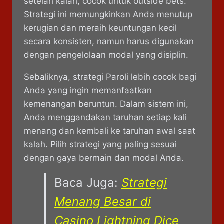
setelah kalah, cocok untuk outside bets.
Strategi ini memungkinkan Anda menutup
kerugian dan meraih keuntungan kecil
secara konsisten, namun harus digunakan
dengan pengelolaan modal yang disiplin.
Sebaliknya, strategi Paroli lebih cocok bagi
Anda yang ingin memanfaatkan
kemenangan beruntun. Dalam sistem ini,
Anda menggandakan taruhan setiap kali
menang dan kembali ke taruhan awal saat
kalah. Pilih strategi yang paling sesuai
dengan gaya bermain dan modal Anda.
Baca Juga:
Strategi
Menang Besar di
Casino Lightning Dice