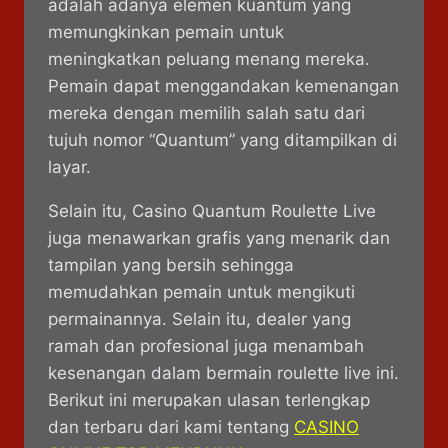
adalah adanya elemen kuantum yang
memungkinkan pemain untuk
meningkatkan peluang menang mereka.
Pemain dapat menggandakan kemenangan
mereka dengan memilih salah satu dari
tujuh nomor “Quantum” yang ditampilkan di
layar.
Selain itu, Casino Quantum Roulette Live
juga menawarkan grafis yang menarik dan
tampilan yang bersih sehingga
memudahkan pemain untuk mengikuti
permainannya. Selain itu, dealer yang
ramah dan profesional juga menambah
kesenangan dalam bermain roulette live ini.
Berikut ini merupakan ulasan terlengkap
dan terbaru dari kami tentang
CASINO