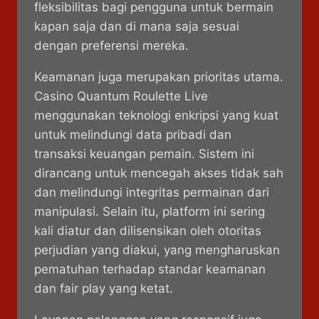
fleksibilitas bagi pengguna untuk bermain
kapan saja dan di mana saja sesuai
dengan preferensi mereka.
Keamanan juga merupakan prioritas utama.
Casino Quantum Roulette Live
menggunakan teknologi enkripsi yang kuat
untuk melindungi data pribadi dan
transaksi keuangan pemain. Sistem ini
dirancang untuk mencegah akses tidak sah
dan melindungi integritas permainan dari
manipulasi. Selain itu, platform ini sering
kali diatur dan dilisensikan oleh otoritas
perjudian yang diakui, yang mengharuskan
pematuhan terhadap standar keamanan
dan fair play yang ketat.