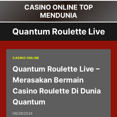
Skip
CASINO ONLINE TOP
to
MENDUNIA
content
Quantum Roulette Live
CASINO ONLINE
Quantum Roulette Live –
Merasakan Bermain
Casino Roulette Di Dunia
Quantum
06/29/2024