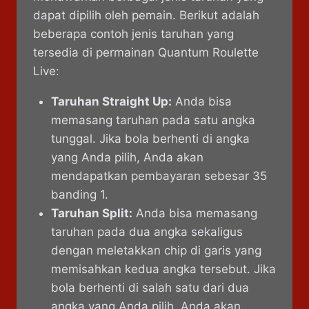
dapat dipilih oleh pemain. Berikut adalah
beberapa contoh jenis taruhan yang
tersedia di permainan Quantum Roulette
Live:
Taruhan Straight Up:
Anda bisa
memasang taruhan pada satu angka
tunggal. Jika bola berhenti di angka
yang Anda pilih, Anda akan
mendapatkan pembayaran sebesar 35
banding 1.
Taruhan Split:
Anda bisa memasang
taruhan pada dua angka sekaligus
dengan meletakkan chip di garis yang
memisahkan kedua angka tersebut. Jika
bola berhenti di salah satu dari dua
angka yang Anda pilih, Anda akan