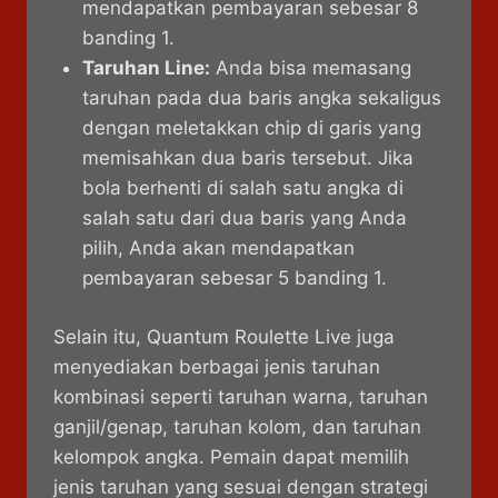
mendapatkan pembayaran sebesar 8
banding 1.
Taruhan Line:
Anda bisa memasang
taruhan pada dua baris angka sekaligus
dengan meletakkan chip di garis yang
memisahkan dua baris tersebut. Jika
bola berhenti di salah satu angka di
salah satu dari dua baris yang Anda
pilih, Anda akan mendapatkan
pembayaran sebesar 5 banding 1.
Selain itu, Quantum Roulette Live juga
menyediakan berbagai jenis taruhan
kombinasi seperti taruhan warna, taruhan
ganjil/genap, taruhan kolom, dan taruhan
kelompok angka. Pemain dapat memilih
jenis taruhan yang sesuai dengan strategi