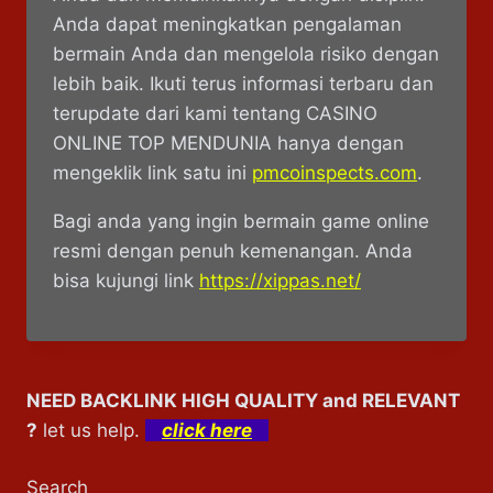
Anda dapat meningkatkan pengalaman
bermain Anda dan mengelola risiko dengan
lebih baik. Ikuti terus informasi terbaru dan
terupdate dari kami tentang CASINO
ONLINE TOP MENDUNIA hanya dengan
mengeklik link satu ini
pmcoinspects.com
.
Bagi anda yang ingin bermain game online
resmi dengan penuh kemenangan. Anda
bisa kujungi link
https://xippas.net/
NEED BACKLINK HIGH QUALITY and RELEVANT
?
let us help.
click here
Search