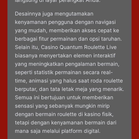
langsung di layar perangkat Anda.
Desainnya juga mengutamakan
kenyamanan pengguna dengan navigasi
yang mudah, memberikan akses cepat ke
berbagai fitur permainan dan opsi taruhan.
Selain itu, Casino Quantum Roulette Live
biasanya menyertakan elemen interaktif
yang meningkatkan pengalaman bermain,
seperti statistik permainan secara real-
time, animasi yang halus saat roda roulette
berputar, dan tata letak meja yang menarik.
Semua ini bertujuan untuk memberikan
sensasi yang sebanyak mungkin mirip
dengan bermain roulette di kasino fisik,
tetapi dengan kenyamanan bermain dari
mana saja melalui platform digital.