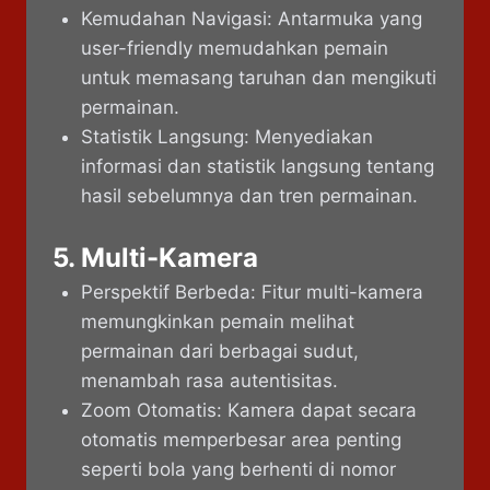
Kemudahan Navigasi: Antarmuka yang
user-friendly memudahkan pemain
untuk memasang taruhan dan mengikuti
permainan.
Statistik Langsung: Menyediakan
informasi dan statistik langsung tentang
hasil sebelumnya dan tren permainan.
5. Multi-Kamera
Perspektif Berbeda: Fitur multi-kamera
memungkinkan pemain melihat
permainan dari berbagai sudut,
menambah rasa autentisitas.
Zoom Otomatis: Kamera dapat secara
otomatis memperbesar area penting
seperti bola yang berhenti di nomor