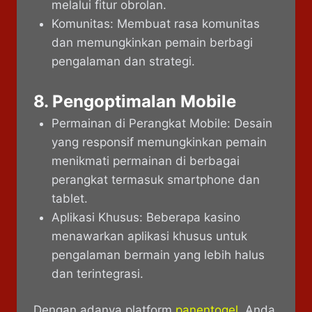
melalui fitur obrolan.
Komunitas: Membuat rasa komunitas
dan memungkinkan pemain berbagi
pengalaman dan strategi.
8. Pengoptimalan Mobile
Permainan di Perangkat Mobile: Desain
yang responsif memungkinkan pemain
menikmati permainan di berbagai
perangkat termasuk smartphone dan
tablet.
Aplikasi Khusus: Beberapa kasino
menawarkan aplikasi khusus untuk
pengalaman bermain yang lebih halus
dan terintegrasi.
Dengan adanya platform
panentogel
, Anda