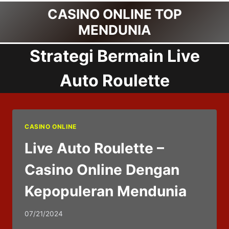
Skip
CASINO ONLINE TOP
to
MENDUNIA
content
Strategi Bermain Live
Auto Roulette
CASINO ONLINE
Live Auto Roulette –
Casino Online Dengan
Kepopuleran Mendunia
07/21/2024