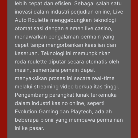
lebih cepat dan efisien. Sebagai salah satu
inovasi dalam industri perjudian online, Live
Auto Roulette menggabungkan teknologi
otomatisasi dengan elemen live casino,
menawarkan pengalaman bermain yang
cepat tanpa mengorbankan keaslian dan
keseruan. Teknologi ini memungkinkan
roda roulette diputar secara otomatis oleh
mesin, sementara pemain dapat
menyaksikan proses ini secara real-time
melalui streaming video berkualitas tinggi.
Pengembang perangkat lunak terkemuka
dalam industri kasino online, seperti
Evolution Gaming dan Playtech, adalah
beberapa pionir yang membawa permainan
ini ke pasar.