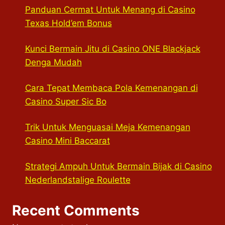
Panduan Cermat Untuk Menang di Casino
Texas Hold’em Bonus
Kunci Bermain Jitu di Casino ONE Blackjack
Denga Mudah
Cara Tepat Membaca Pola Kemenangan di
Casino Super Sic Bo
Trik Untuk Menguasai Meja Kemenangan
Casino Mini Baccarat
Strategi Ampuh Untuk Bermain Bijak di Casino
Nederlandstalige Roulette
Recent Comments