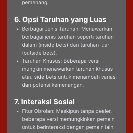
pemenang.
6. Opsi Taruhan yang Luas
Berbagai Jenis Taruhan: Menawarkan
berbagai jenis taruhan seperti taruhan
dalam (inside bets) dan taruhan luar
(outside bets).
Taruhan Khusus: Beberapa versi
mungkin menawarkan taruhan khusus
atau side bets untuk menambah variasi
dan potensi kemenangan.
7. Interaksi Sosial
Fitur Obrolan: Meskipun tanpa dealer,
beberapa versi memungkinkan pemain
untuk berinteraksi dengan pemain lain