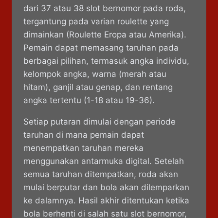
dari 37 atau 38 slot bernomor pada roda,
tergantung pada varian roulette yang
dimainkan (Roulette Eropa atau Amerika).
Pemain dapat memasang taruhan pada
berbagai pilihan, termasuk angka individu,
kelompok angka, warna (merah atau
hitam), ganjil atau genap, dan rentang
angka tertentu (1-18 atau 19-36).
Setiap putaran dimulai dengan periode
taruhan di mana pemain dapat
menempatkan taruhan mereka
menggunakan antarmuka digital. Setelah
semua taruhan ditempatkan, roda akan
mulai berputar dan bola akan dilemparkan
ke dalamnya. Hasil akhir ditentukan ketika
bola berhenti di salah satu slot bernomor,