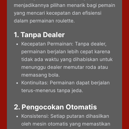
menjadikannya pilihan menarik bagi pemain
yang mencari kecepatan dan efisiensi
dalam permainan roulette.
1. Tanpa Dealer
Kecepatan Permainan: Tanpa dealer,
permainan berjalan lebih cepat karena
tidak ada waktu yang dihabiskan untuk
menunggu dealer memutar roda atau
memasang bola.
Kontinuitas: Permainan dapat berjalan
terus-menerus tanpa jeda.
2. Pengocokan Otomatis
Konsistensi: Setiap putaran dihasilkan
oleh mesin otomatis yang memastikan