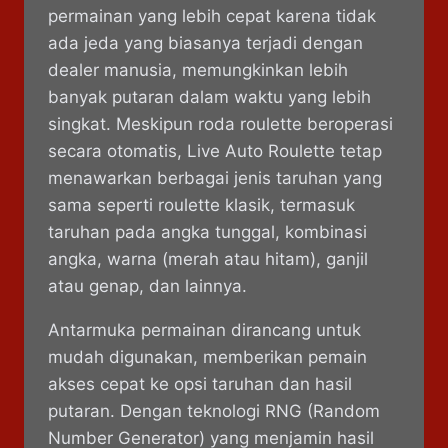
permainan yang lebih cepat karena tidak
ada jeda yang biasanya terjadi dengan
dealer manusia, memungkinkan lebih
banyak putaran dalam waktu yang lebih
singkat. Meskipun roda roulette beroperasi
secara otomatis, Live Auto Roulette tetap
menawarkan berbagai jenis taruhan yang
sama seperti roulette klasik, termasuk
taruhan pada angka tunggal, kombinasi
angka, warna (merah atau hitam), ganjil
atau genap, dan lainnya.
Antarmuka permainan dirancang untuk
mudah digunakan, memberikan pemain
akses cepat ke opsi taruhan dan hasil
putaran. Dengan teknologi RNG (Random
Number Generator) yang menjamin hasil