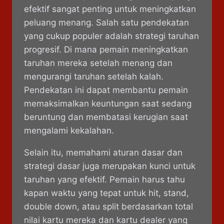
efektif sangat penting untuk meningkatkan
peluang menang. Salah satu pendekatan
yang cukup populer adalah strategi taruhan
progresif. Di mana pemain meningkatkan
taruhan mereka setelah menang dan
mengurangi taruhan setelah kalah.
Pendekatan ini dapat membantu pemain
memaksimalkan keuntungan saat sedang
beruntung dan membatasi kerugian saat
mengalami kekalahan.
Selain itu, memahami aturan dasar dan
strategi dasar juga merupakan kunci untuk
taruhan yang efektif. Pemain harus tahu
kapan waktu yang tepat untuk hit, stand,
double down, atau split berdasarkan total
nilai kartu mereka dan kartu dealer yang