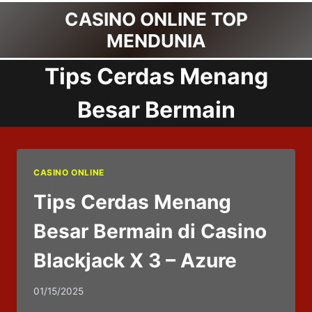
Skip
CASINO ONLINE TOP
to
MENDUNIA
content
Tips Cerdas Menang
Besar Bermain
CASINO ONLINE
Tips Cerdas Menang
Besar Bermain di Casino
Blackjack X 3 – Azure
01/15/2025