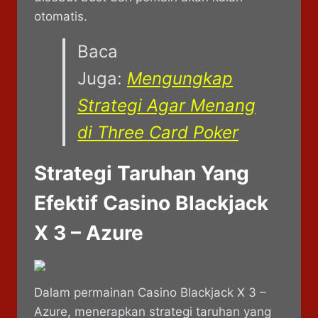
otomatis.
Baca
Juga:
Mengungkap
Strategi Agar Menang
di Three Card Poker
Strategi Taruhan Yang
Efektif Casino Blackjack
X 3 – Azure
Dalam permainan Casino Blackjack X 3 –
Azure, menerapkan strategi taruhan yang