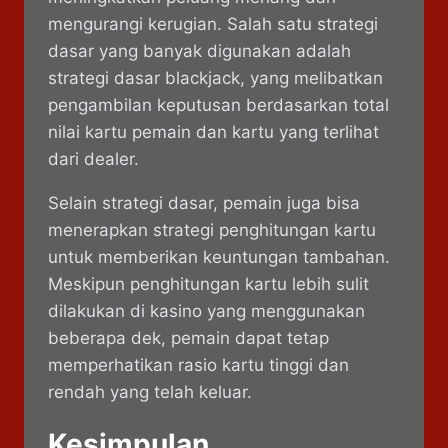
mengurangi kerugian. Salah satu strategi
dasar yang banyak digunakan adalah
strategi dasar blackjack, yang melibatkan
pengambilan keputusan berdasarkan total
nilai kartu pemain dan kartu yang terlihat
dari dealer.
Selain strategi dasar, pemain juga bisa
menerapkan strategi penghitungan kartu
untuk memberikan keuntungan tambahan.
Meskipun penghitungan kartu lebih sulit
dilakukan di kasino yang menggunakan
beberapa dek, pemain dapat tetap
memperhatikan rasio kartu tinggi dan
rendah yang telah keluar.
Kesimpulan