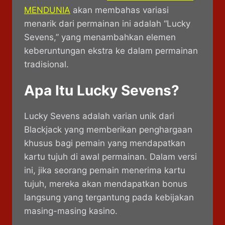
MENDUNIA
akan membahas variasi
menarik dari permainan ini adalah “Lucky
Sevens,” yang menambahkan elemen
keberuntungan ekstra ke dalam permainan
tradisional.
Apa Itu Lucky Sevens?
Lucky Sevens adalah varian unik dari
Blackjack yang memberikan penghargaan
khusus bagi pemain yang mendapatkan
kartu tujuh di awal permainan. Dalam versi
ini, jika seorang pemain menerima kartu
tujuh, mereka akan mendapatkan bonus
langsung yang tergantung pada kebijakan
masing-masing kasino.