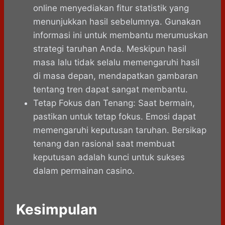
online menyediakan fitur statistik yang
menunjukkan hasil sebelumnya. Gunakan
informasi ini untuk membantu merumuskan
strategi taruhan Anda. Meskipun hasil
masa lalu tidak selalu memengaruhi hasil
di masa depan, mendapatkan gambaran
tentang tren dapat sangat membantu.
Tetap Fokus dan Tenang: Saat bermain,
pastikan untuk tetap fokus. Emosi dapat
memengaruhi keputusan taruhan. Bersikap
tenang dan rasional saat membuat
keputusan adalah kunci untuk sukses
dalam permainan casino.
Kesimpulan