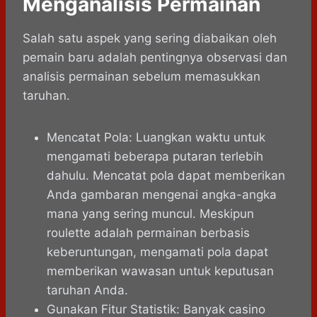
Menganalisis Permainan
Salah satu aspek yang sering diabaikan oleh
pemain baru adalah pentingnya observasi dan
analisis permainan sebelum memasukkan
taruhan.
Mencatat Pola: Luangkan waktu untuk
mengamati beberapa putaran terlebih
dahulu. Mencatat pola dapat memberikan
Anda gambaran mengenai angka-angka
mana yang sering muncul. Meskipun
roulette adalah permainan berbasis
keberuntungan, mengamati pola dapat
memberikan wawasan untuk keputusan
taruhan Anda.
Gunakan Fitur Statistik: Banyak casino