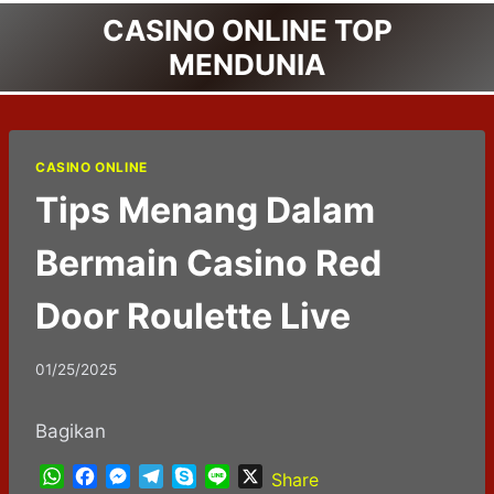
Skip
CASINO ONLINE TOP
to
MENDUNIA
content
CASINO ONLINE
Tips Menang Dalam
Bermain Casino Red
Door Roulette Live
01/25/2025
Bagikan
W
F
M
T
S
L
X
Share