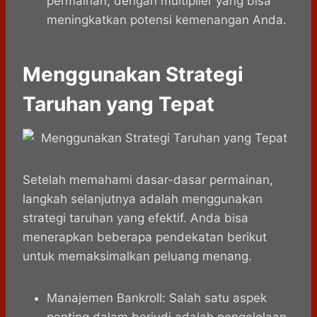
permainan, dengan multiplier yang bisa
meningkatkan potensi kemenangan Anda.
Menggunakan Strategi
Taruhan yang Tepat
Setelah memahami dasar-dasar permainan,
langkah selanjutnya adalah menggunakan
strategi taruhan yang efektif. Anda bisa
menerapkan beberapa pendekatan berikut
untuk memaksimalkan peluang menang.
Manajemen Bankroll: Salah satu aspek