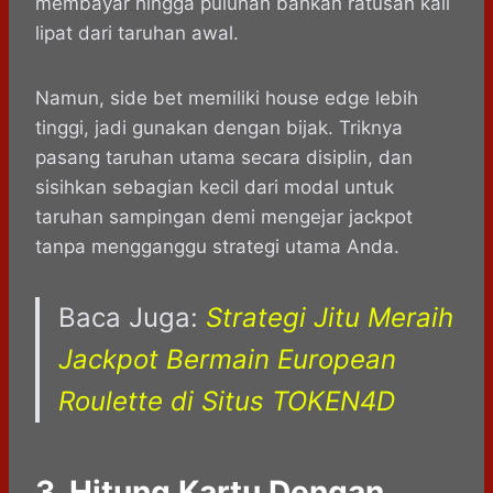
membayar hingga puluhan bahkan ratusan kali
lipat dari taruhan awal.
Namun, side bet memiliki house edge lebih
tinggi, jadi gunakan dengan bijak. Triknya
pasang taruhan utama secara disiplin, dan
sisihkan sebagian kecil dari modal untuk
taruhan sampingan demi mengejar jackpot
tanpa mengganggu strategi utama Anda.
Baca Juga:
Strategi Jitu Meraih
Jackpot Bermain European
Roulette di Situs TOKEN4D
3. Hitung Kartu Dengan