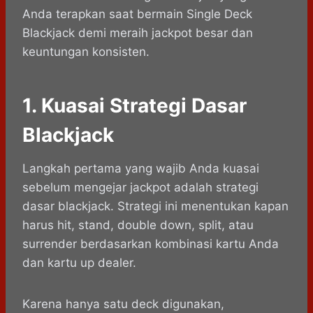
Anda terapkan saat bermain Single Deck
Blackjack demi meraih jackpot besar dan
keuntungan konsisten.
1. Kuasai Strategi Dasar
Blackjack
Langkah pertama yang wajib Anda kuasai
sebelum mengejar jackpot adalah strategi
dasar blackjack. Strategi ini menentukan kapan
harus hit, stand, double down, split, atau
surrender berdasarkan kombinasi kartu Anda
dan kartu up dealer.
Karena hanya satu deck digunakan,