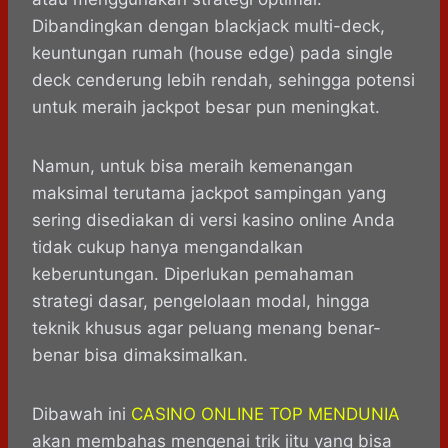
Dibandingkan dengan blackjack multi-deck,
keuntungan rumah (house edge) pada single
deck cenderung lebih rendah, sehingga potensi
untuk meraih jackpot besar pun meningkat.
Namun, untuk bisa meraih kemenangan
maksimal terutama jackpot sampingan yang
sering disediakan di versi kasino online Anda
tidak cukup hanya mengandalkan
keberuntungan. Diperlukan pemahaman
strategi dasar, pengelolaan modal, hingga
teknik khusus agar peluang menang benar-
benar bisa dimaksimalkan.
Dibawah ini
CASINO ONLINE TOP MENDUNIA
akan membahas mengenai trik jitu yang bisa