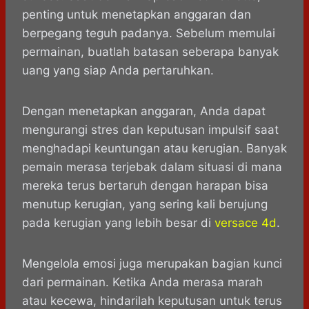
penting untuk menetapkan anggaran dan
berpegang teguh padanya. Sebelum memulai
permainan, buatlah batasan seberapa banyak
uang yang siap Anda pertaruhkan.
Dengan menetapkan anggaran, Anda dapat
mengurangi stres dan keputusan impulsif saat
menghadapi keuntungan atau kerugian. Banyak
pemain merasa terjebak dalam situasi di mana
mereka terus bertaruh dengan harapan bisa
menutup kerugian, yang sering kali berujung
pada kerugian yang lebih besar di
versace 4d
.
Mengelola emosi juga merupakan bagian kunci
dari permainan. Ketika Anda merasa marah
atau kecewa, hindarilah keputusan untuk terus