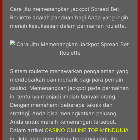
h
a
e
e
k
i
a
c
s
l
y
n
Cara jitu memenangkan jackpot Spread Bet
t
e
s
e
p
e
Roulette adalah panduan bagi Anda yang ingin
s
b
e
g
e
meraih kesuksesan dalam permainan roulette.
A
o
n
r
p
o
g
a
p
k
e
m
r
Sistem roulette menawarkan pengalaman yang
mendebarkan dan menarik bagi para pemain
casino. Memenangkan jackpot pada permainan
ini tentunya menjadi impian banyak orang.
Dengan memahami beberapa teknik dan
strategi, Anda bisa meningkatkan peluang
Anda untuk meraih kemenangan tersebut.
Dalam artikel
CASINO ONLINE TOP MENDUNIA
ini, kita akan membahas berbagai cara jitu