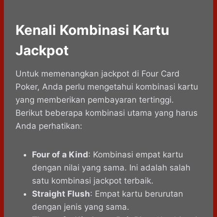
Kenali Kombinasi Kartu
Jackpot
Untuk memenangkan jackpot di Four Card
Poker, Anda perlu mengetahui kombinasi kartu
yang memberikan pembayaran tertinggi.
Berikut beberapa kombinasi utama yang harus
Anda perhatikan:
Four of a Kind
: Kombinasi empat kartu
dengan nilai yang sama. Ini adalah salah
satu kombinasi jackpot terbaik.
Straight Flush
: Empat kartu berurutan
dengan jenis yang sama.