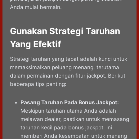
Anda mulai bermain.
Gunakan Strategi Taruhan
Yang Efektif
Strategi taruhan yang tepat adalah kunci untuk
memaksimalkan peluang menang, terutama
dalam permainan dengan fitur jackpot. Berikut
beberapa tips penting:
Pasang Taruhan Pada Bonus Jackpot
:
Meskipun taruhan utama Anda adalah
melawan dealer, pastikan untuk memasang
taruhan kecil pada bonus jackpot. Ini
memberi Anda kesempatan untuk menang