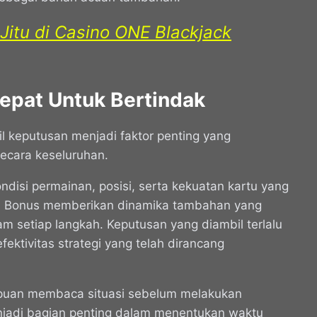
Jitu di Casino ONE Blackjack
epat Untuk Bertindak
 keputusan menjadi faktor penting yang
ecara keseluruhan.
disi permainan, posisi, serta kekuatan kartu yang
d’em Bonus memberikan dinamika tambahan yang
m setiap langkah. Keputusan yang diambil terlalu
fektivitas strategi yang telah dirancang
puan membaca situasi sebelum melakukan
enjadi bagian penting dalam menentukan waktu