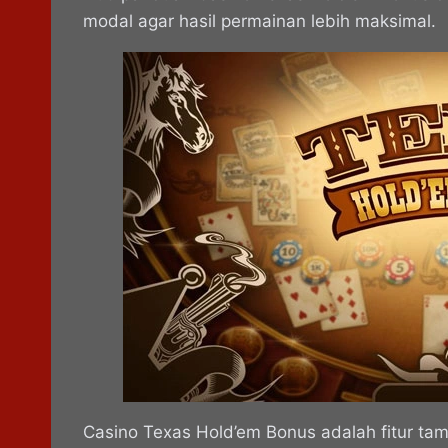
modal agar hasil permainan lebih maksimal.
Casino Texas Hold’em Bonus adalah fitur t