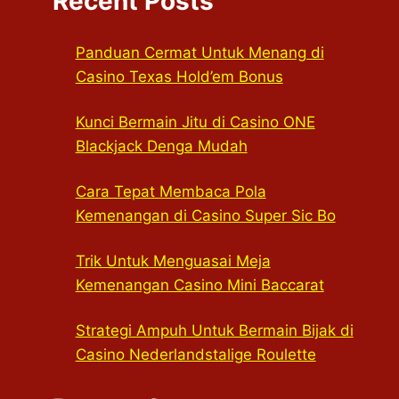
Recent Posts
Panduan Cermat Untuk Menang di
Casino Texas Hold’em Bonus
Kunci Bermain Jitu di Casino ONE
Blackjack Denga Mudah
Cara Tepat Membaca Pola
Kemenangan di Casino Super Sic Bo
Trik Untuk Menguasai Meja
Kemenangan Casino Mini Baccarat
Strategi Ampuh Untuk Bermain Bijak di
Casino Nederlandstalige Roulette