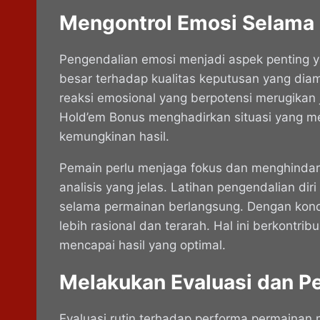
Mengontrol Emosi Selama
Pengendalian emosi menjadi aspek penting 
besar terhadap kualitas keputusan yang di
reaksi emosional yang berpotensi merugikan 
Hold’em Bonus menghadirkan situasi yang 
kemungkinan hasil.
Pemain perlu menjaga fokus dan menghindari
analisis yang jelas. Latihan pengendalian di
selama permainan berlangsung. Dengan kondi
lebih rasional dan terarah. Hal ini berkontr
mencapai hasil yang optimal.
Melakukan Evaluasi dan Pe
Evaluasi rutin terhadap performa permainan