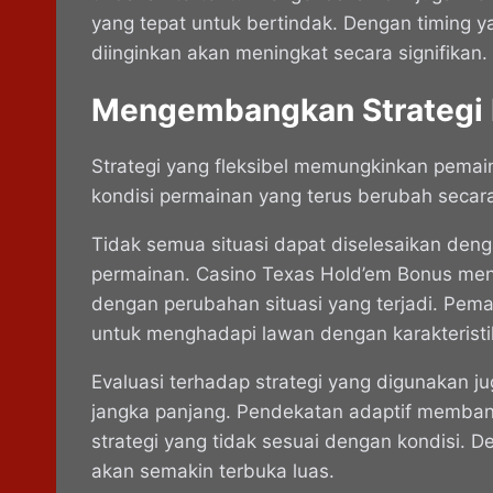
yang tepat untuk bertindak. Dengan timing y
diinginkan akan meningkat secara signifikan.
Mengembangkan Strategi F
Strategi yang fleksibel memungkinkan pema
kondisi permainan yang terus berubah secar
Tidak semua situasi dapat diselesaikan deng
permainan. Casino Texas Hold’em Bonus men
dengan perubahan situasi yang terjadi. Pem
untuk menghadapi lawan dengan karakterist
Evaluasi terhadap strategi yang digunakan j
jangka panjang. Pendekatan adaptif memban
strategi yang tidak sesuai dengan kondisi. D
akan semakin terbuka luas.